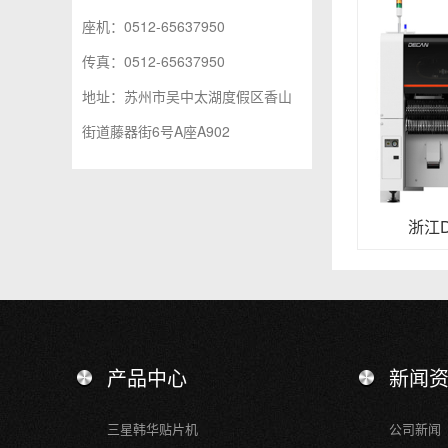
座机：0512-65637950
传真：0512-65637950
地址：苏州市吴中太湖度假区香山
街道藤器街6号A座A902
浙江D
产品中心
新闻
三星韩华贴片机
公司新闻