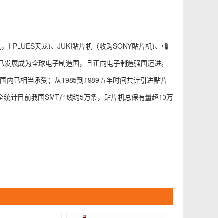
I-PLUES天龙)、JUKI貼片机（收购SONY貼片机)、韓
中国已发展成为全球电子制造国，且正向电子制造强国迈进。
国内已相当承受；从1985到1989五年时间共计引进贴片
统计目前我国SMT产线约5万条，贴片机总保有量超10万