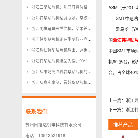
浙江三星贴片机：别只盯着价格
ASM（于2011
浙江韩华贴片机精度瓶颈，常被忽略的3个关键参数
SMT中速
浙江同样是异形插件机，结果差这么多，问题在哪？
雅马哈（YA
浙江韩华贴片机正在重塑行业竞争格局
国
浙江韩华贴
浙江想让韩华贴片机胜出，这步棋不能少
中国SMT市场
浙江韩华贴片机选型失误，90%的企业都忽略了这几点
机60 多台，
浙江从市场痛点看韩华贴片机的未来方向
台，占全球40
浙江从真实案例，看韩华贴片机的深层逻辑
上一篇：
浙江异
下一篇：
浙江
联系我们
推荐产品
苏州同技达机电科技有限公司
电话：13913521916