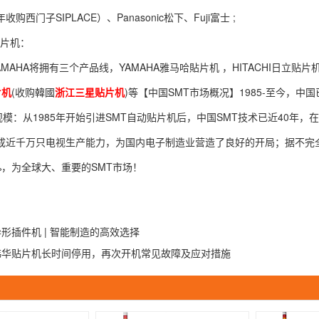
年收购西门子SIPLACE）、Panasonic松下、Fuji富士 ;
贴片机：
MAHA将拥有三个产品线，YAMAHA雅马哈貼片机 ，HITACHI日立贴片机，
片机
(收购韓國
浙江三星贴片机
)等【中国SMT市场概况】1985-至今，
规模：从1985年开始引进SMT自动贴片机后，中国SMT技术已近40年，在
形成近千万只电视生产能力，为国内电子制造业营造了良好的开局；据不完全
%，为全球大、重要的SMT市场！
形插件机 | 智能制造的高效选择
韩华贴片机长时间停用，再次开机常见故障及应对措施