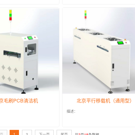
京毛刷PCB清洁机
北京平行移载机（通用型）
描述：
1
页
2
下一页
尾页
共
2
页
18
条数据