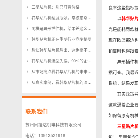
三星贴片机：别只盯着价格
良率这些指标
韩华贴片机精度瓶颈，常被忽略的3个关键参数
以
韩华贴
同样是异形插件机，结果差这么多，问题在哪？
光是能耗罚款就
韩华贴片机正在重塑行业竞争格局
现在欧盟那边也
想让韩华贴片机胜出，这步棋不能少
销售时也得跟
韩华贴片机选型失误，90%的企业都忽略了这几点
异形插件
从市场痛点看韩华贴片机的未来方向
据可查。我最
从真实案例，看韩华贴片机的深层逻辑
系统，结果发现
其实政策导
这就逼着企业
联系我们
如保留原有机
苏州同技达机电科技有限公司
三星贴片
电话：13913521916
包”，里面包含