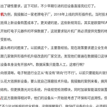
提出了硬性要求，这下可好，不少早期引进的旧设备直接亮红灯了。
片机
为例，我接触过一家老牌电子厂，2018年上线的异形插件机，当时
抵得上新设备购置成本了。更关键的是，这些新规背后，其实是欧盟RE
开始盯电子元器件的环保数据了，这就要求贴片机厂商必须提供完整的材
着受影响。
机最头疼的问题来了。以前搞这个，主要靠经验。现在政策要求建立全生
近跟几家做异形插件机升级改造的厂家交流，发现他们普遍在数据接口这块
设备本身没有开放API，数据采集只能靠人工，这哪行啊？
向很清晰。电子制造行业正从“有没有”转向“行不行”。以前只要能贴片
要么花大钱换新设备，要么就自己琢磨技术升级。我接触的案例来看，搞异
械结构，但更换激光对位系统，升级视觉检测模块，同时加装智能温控装
机
在这方面做得相对早，他们的设备从一开始就考虑了环保和可追溯性。但
了不少针对新规的优化程序。这倒提醒我们，做SMT设备的企业，必须