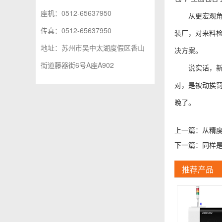
座机：0512-65637950
从更宏观
传真：0512-65637950
装厂，对来料
地址：苏州市吴中太湖度假区香山
决方案。
街道藤器街6号A座A902
说实话，
对，是被动挨罚
晚了。
上一篇：
从精
下一篇：
同样
推荐产品