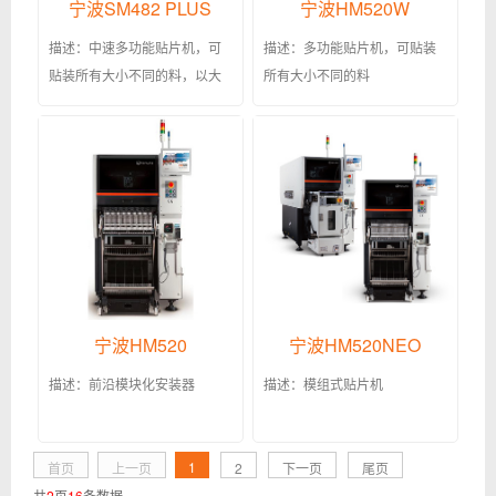
宁波SM482 PLUS
宁波HM520W
描述：中速多功能贴片机，可
描述：多功能贴片机，可贴装
贴装所有大小不同的料，以大
所有大小不同的料
料为主
宁波HM520
宁波HM520NEO
描述：前沿模块化安装器
描述：模组式贴片机
1
首页
上一页
2
下一页
尾页
共
2
页
16
条数据