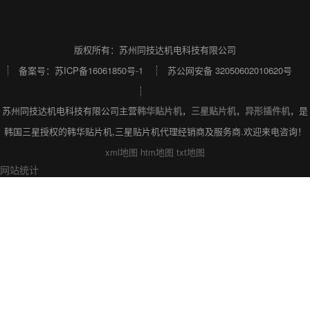
版权所有：苏州同技达机电科技有限公司
备案号：
苏ICP备16061850号-1
苏公网安备 32050602010620号
苏州同技达机电科技有限公司主营
韩华贴片机
，
三星贴片机
，
异形插件机
，是
韩国三星授权的韩华贴片机,三星贴片机代理经销商及服务商.欢迎来电咨询！
xml地图
htm地图
txt地图
网站统计