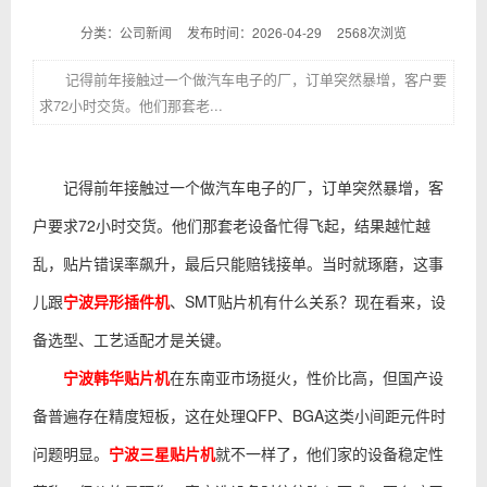
分类：公司新闻
发布时间：2026-04-29
2568次浏览
记得前年接触过一个做汽车电子的厂，订单突然暴增，客户要
求72小时交货。他们那套老...
记得前年接触过一个做汽车电子的厂，订单突然暴增，客
户要求72小时交货。他们那套老设备忙得飞起，结果越忙越
乱，贴片错误率飙升，最后只能赔钱接单。当时就琢磨，这事
儿跟
宁波异形插件机
、SMT贴片机有什么关系？现在看来，设
备选型、工艺适配才是关键。
宁波韩华贴片机
在东南亚市场挺火，性价比高，但国产设
备普遍存在精度短板，这在处理QFP、BGA这类小间距元件时
问题明显。
宁波三星贴片机
就不一样了，他们家的设备稳定性