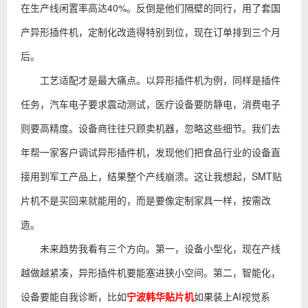
在生产线闲置率高达40%。反倒是他们隔壁的同行，用了套国
产异形插件机，定制化改造得特别到位，现在订单排到三个月
后。
工艺适配才是最大痛点。以异形插件机为例，同样是插件
任务，汽车电子要求震动测试，医疗设备要防静电，消费电子
则要高精度。设备商往往只顾卖机器，忽略这些细节。我们去
年帮一家客户调试异形插件机，发现他们把食品行业的设备直
接用到军工产品上，结果整个产线崩溃。这让我想起，SMT贴
片机不是买回来就能用的，而是要像定制家具一样，按需改
造。
未来趋势我看有三个方向。第一，设备小型化，现在产线
越做越紧凑，异形插件机要能塞进狭小空间。第二，智能化，
设备要能自我诊断，比如
宁波韩华贴片机
如果装上AI视觉系