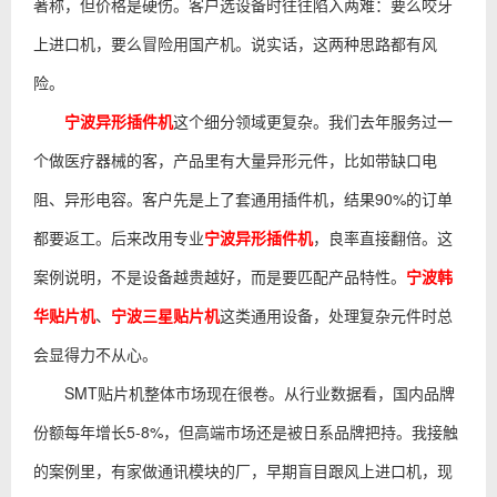
著称，但价格是硬伤。客户选设备时往往陷入两难：要么咬牙
上进口机，要么冒险用国产机。说实话，这两种思路都有风
险。
宁波异形插件机
这个细分领域更复杂。我们去年服务过一
个做医疗器械的客，产品里有大量异形元件，比如带缺口电
阻、异形电容。客户先是上了套通用插件机，结果90%的订单
都要返工。后来改用专业
宁波异形插件机
，良率直接翻倍。这
案例说明，不是设备越贵越好，而是要匹配产品特性。
宁波韩
华贴片机
、
宁波三星贴片机
这类通用设备，处理复杂元件时总
会显得力不从心。
SMT贴片机整体市场现在很卷。从行业数据看，国内品牌
份额每年增长5-8%，但高端市场还是被日系品牌把持。我接触
的案例里，有家做通讯模块的厂，早期盲目跟风上进口机，现