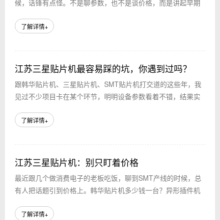
候，话锋有点怪。不是聊参数，也不是谈价格，而是讲起早期
三星机器的一个设计细节——它们的振动频率特别低。当时我
们都觉得奇怪，这种振动频率低，对贴片精...
了解详情+
江苏三星贴片机最容易踩的坑，你遇到过吗？
跟韩华贴片机、三星贴片机、SMT贴片机打交道的这些年，我
见过不少项目卡在某个环节，明明设备参数看着不错，结果实
际产出却差强人意。尤其是异形插件机，看似简单，但里面的
门道多着呢。今天想聊聊三星贴片机，从...
了解详情+
江苏三星贴片机：别只盯着价格
最近跟几个做消费电子的老板吃饭，聊到SMT产线的时候，总
有人把话题引到价格上。韩华贴片机多少钱一台？异形插件机
是不是比普通贴片机便宜不少？说实话，价格确实是块硬骨
头，但不是决定产线生死的关键。你真以为...
了解详情+