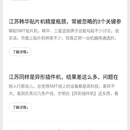
江苏韩华贴片机精度瓶颈，常被忽略的3个关键参
聊起SMT贴片机，韩华、三星这些牌子总能勾起不少讨论。说
数
实话，市面上贴片机种类不少，但真正把一台机器用通透的，
可能没几个。我接触过不少厂，包括一些大厂，他们用的设备
可能都不错，但效率、良率上总差那么点...
了解详情+
江苏同样是异形插件机，结果差这么多，问题在
刚入行那会儿，总觉得SMT线上的设备都是高科技，差异不
哪？
大。直到负责过几条产线，才明白【异形插件机】这东西，看
似相似，实则水深。尤其是对比过【三星贴片机】、【韩华贴
片机】和一些国产机型，同是做异形元件处...
了解详情+