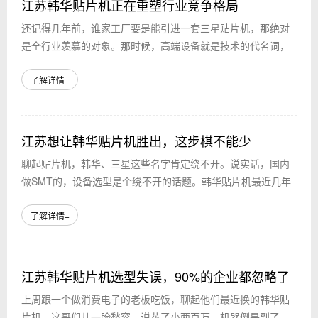
江苏韩华贴片机正在重塑行业竞争格局
还记得几年前，谁家工厂要是能引进一套三星贴片机，那绝对
是全行业羡慕的对象。那时候，高端设备就是技术的代名词，
价格昂贵，技术壁垒高，能拥有就意味着产能和效率上的巨大
优势。但时至今日，SMT贴片机市场早已...
了解详情+
江苏想让韩华贴片机胜出，这步棋不能少
聊起贴片机，韩华、三星这些名字肯定绕不开。说实话，国内
做SMT的，设备选型是个绕不开的话题。韩华贴片机最近几年
挺火，但三星贴片机呢，始终有它的铁粉。这两者跟通用的
SMT贴片机比，又各有各的道道。更别提...
了解详情+
江苏韩华贴片机选型失误，90%的企业都忽略了
上周跟一个做消费电子的老板吃饭，聊起他们最近换的韩华贴
这几点
片机。这哥们儿一脸愁容，说花了小两百万，机器倒是到了，