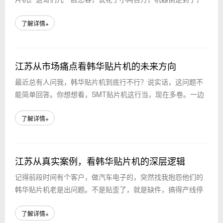
但上产线发现一堆问题。你说巧不巧，隔壁厂去年用三星贴片
机，同样的活儿，效率高出一截，稳定性也...
了解详情+
江苏从市场痛点看韩华贴片机的未来方向
最近总有人问我，韩华贴片机到底行不行？说实话，这问题不
能简单回答。你想想看，SMT贴片机这行当，现在多卷。一边
是三星贴片机这种老牌劲旅，技术稳得像座山；另一边是各种
异形插件机，专门啃那些刁钻的元器件。...
了解详情+
江苏从真实案例，看韩华贴片机的深层逻辑
记得前段时间有个客户，做汽车电子的，突然找我抱怨他们的
韩华贴片机老是出问题。不是贴歪了，就是缺件，搞得产线停
摆。一问才知道，他们用的是韩华的型号，但具体配置和实际
需求有点脱节。这让我想起，市面上三星贴...
了解详情+