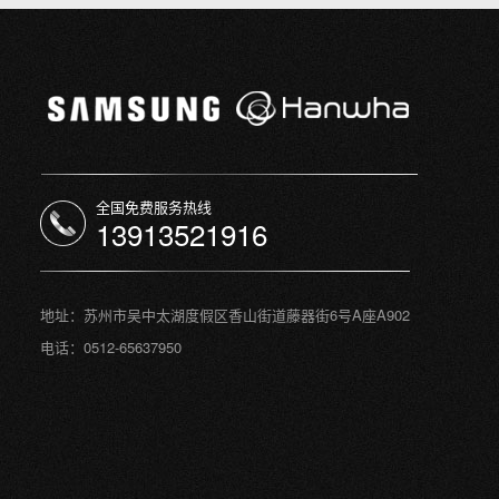
全国免费服务热线
13913521916
地址：苏州市吴中太湖度假区香山街道藤器街6号A座A902
电话：0512-65637950