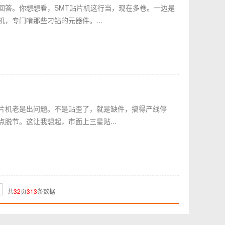
回答。你想想看，SMT贴片机这行当，现在多卷。一边是
，专门啃那些刁钻的元器件。...
片机老是出问题。不是贴歪了，就是缺件，搞得产线停
脱节。这让我想起，市面上三星贴...
共
32
页
313
条数据