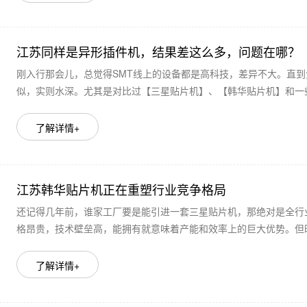
江苏同样是异形插件机，结果差这么多，问题在哪？
刚入行那会儿，总觉得SMT线上的设备都是高科技，差异不大。直
似，实则水深。尤其是对比过【三星贴片机】、【韩华贴片机】和一些
了解详情+
江苏韩华贴片机正在重塑行业竞争格局
还记得几年前，谁家工厂要是能引进一套三星贴片机，那绝对是全行
格昂贵，技术壁垒高，能拥有就意味着产能和效率上的巨大优势。但时至
了解详情+