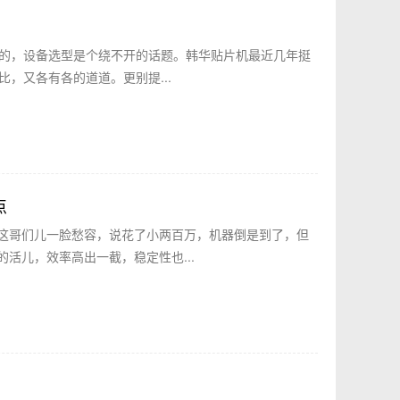
T的，设备选型是个绕不开的话题。韩华贴片机最近几年挺
，又各有各的道道。更别提...
点
这哥们儿一脸愁容，说花了小两百万，机器倒是到了，但
活儿，效率高出一截，稳定性也...