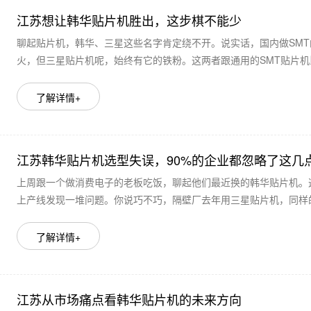
江苏想让韩华贴片机胜出，这步棋不能少
聊起贴片机，韩华、三星这些名字肯定绕不开。说实话，国内做SM
火，但三星贴片机呢，始终有它的铁粉。这两者跟通用的SMT贴片机比
了解详情+
江苏韩华贴片机选型失误，90%的企业都忽略了这几
上周跟一个做消费电子的老板吃饭，聊起他们最近换的韩华贴片机。
上产线发现一堆问题。你说巧不巧，隔壁厂去年用三星贴片机，同样的
了解详情+
江苏从市场痛点看韩华贴片机的未来方向