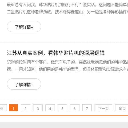
最近总有人问我，韩华贴片机到底行不行？说实话，这问题不能简单
三星贴片机这种老牌劲旅，技术稳得像座山；另一边是各种异形插件机
了解详情+
江苏从真实案例，看韩华贴片机的深层逻辑
记得前段时间有个客户，做汽车电子的，突然找我抱怨他们的韩华贴
摆。一问才知道，他们用的是韩华的型号，但具体配置和实际需求有点
了解详情+
1
页
2
3
4
5
6
7
下一页
尾页